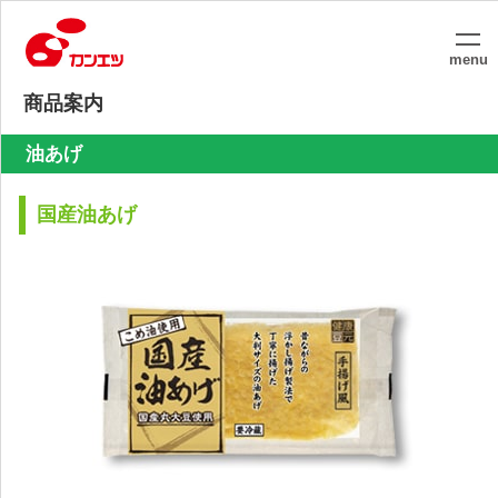
menu
商品案内
油あげ
国産油あげ