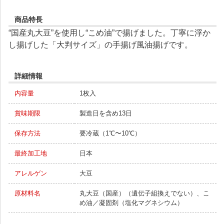
商品特長
“国産丸大豆”を使用し“こめ油”で揚げました。丁寧に浮か
し揚げした「大判サイズ」の手揚げ風油揚げです。
詳細情報
内容量
1枚入
賞味期限
製造日を含め13日
保存方法
要冷蔵（1℃〜10℃）
最終加工地
日本
アレルゲン
大豆
原材料名
丸大豆（国産）（遺伝子組換えでない）、こ
め油／凝固剤（塩化マグネシウム）