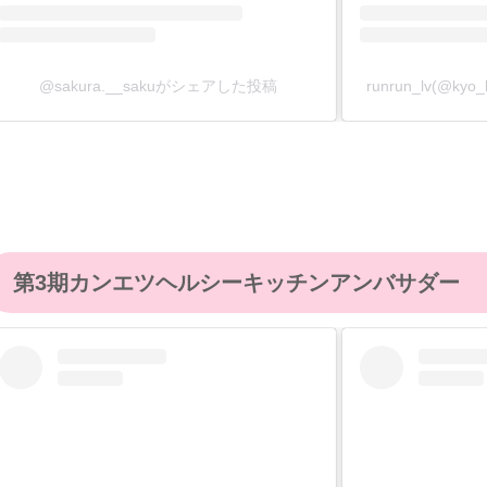
@sakura.__sakuがシェアした投稿
runrun_lv(@k
第3期カンエツヘルシーキッチンアンバサダー