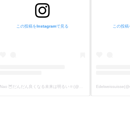
この投稿をInstagramで見る
この投稿を
Nao 🦉だんだん良くなる未来は明るい🔆(@nao8024)がシェアした投稿