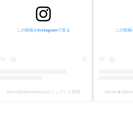
この投稿をInstagramで見る
この投稿を
Akemi(@akemifufufu)がシェアした投稿
kinuko🍄(@