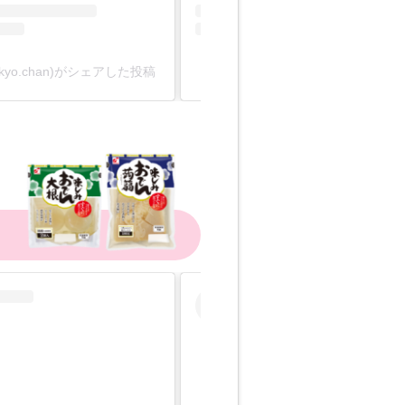
yo_kyo.chan)がシェアした投稿
わらび(@warabi_bake)がシェ