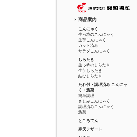
商品案内
こんにゃく
生っ粋のこんにゃく
生芋こんにゃく
カット済み
サラダこんにゃく
しらたき
生っ粋のしらたき
生芋しらたき
結びしらたき
たれ付・調理済み こんにゃ
く・惣菜
簡単調理
さしみこんにゃく
調理済みこんにゃく
惣菜
ところてん
寒天デザート