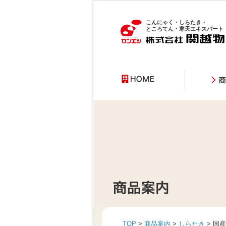
こんにゃく・しらたき・
ところてん・寒天エキスパート
TOP
>
商品案内
>
しらたき
> 国