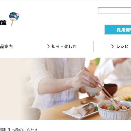
産徳用生っ粋のしらたき