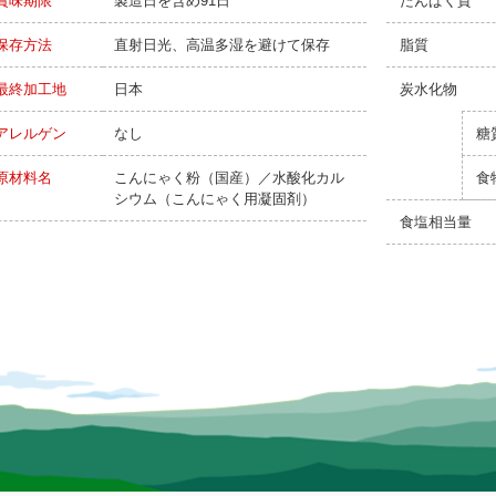
賞味期限
製造日を含め91日
たんぱく質
保存方法
直射日光、高温多湿を避けて保存
脂質
最終加工地
日本
炭水化物
アレルゲン
なし
糖
原材料名
こんにゃく粉（国産）／水酸化カル
食
シウム（こんにゃく用凝固剤）
食塩相当量