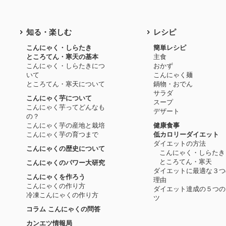
知る・楽しむ
レシピ
こんにゃく・しらたき
簡単レシピ
ところてん・寒天の基本
主食
こんにゃく・しらたきにつ
おかず
いて
こんにゃく麺
ところてん・寒天について
鍋物・おでん
サラダ
こんにゃく芋について
スープ
こんにゃく芋ってどんなも
デザート
の？
こんにゃく芋の産地と栽培
健康食事
こんにゃく芋の育つまで
低カロリーダイエット
ダイエットの方法
こんにゃくの歴史について
こんにゃく・しらたき
ところてん・寒天
こんにゃくのパワー大研究
ダイエットに最適な３つ
こんにゃくを作ろう
理由
こんにゃくの作り方
ダイエット達成の５つの
冷凍こんにゃくの作り方
ツ
コラム こんにゃくの問答
カンエツ情報局