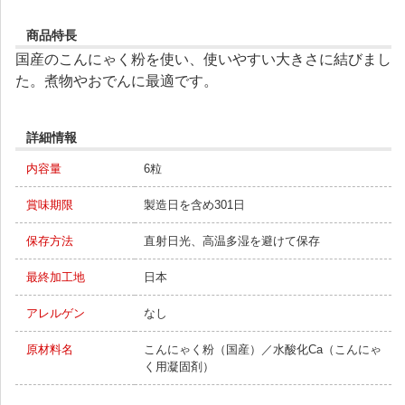
商品特長
国産のこんにゃく粉を使い、使いやすい大きさに結びまし
た。煮物やおでんに最適です。
詳細情報
内容量
6粒
賞味期限
製造日を含め301日
保存方法
直射日光、高温多湿を避けて保存
最終加工地
日本
アレルゲン
なし
原材料名
こんにゃく粉（国産）／水酸化Ca（こんにゃ
く用凝固剤）