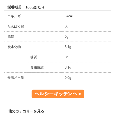
栄養成分 100gあたり
エネルギー
6kcal
たんぱく質
0g
脂質
0g
炭水化物
3.1g
糖質
0g
食物繊維
3.1g
食塩相当量
0.0g
他のカテゴリーを見る