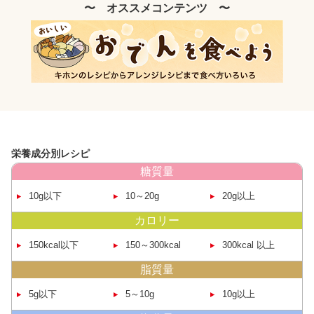
〜 オススメコンテンツ 〜
栄養成分別レシピ
糖質量
10g以下
10～20g
20g以上
カロリー
150kcal
以下
150～
300kcal
300kcal
以上
脂質量
5g以下
5～10g
10g以上