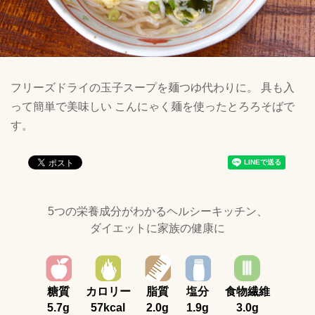
フリーズドライの玉子スープを麺つゆ代わりに。 具も入
って簡単で美味しい こんにゃく麺を使ったとろろそばで
す。
5つの栄養成分がわかるヘルシーキッチン、
ダイエットに家族の健康に
糖質
カロリー
脂質
塩分
食物繊維
5.7g
57kcal
2.0g
1.9g
3.0g