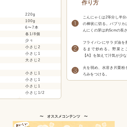
作り方
220g
こんにゃくは2等分し半分
100g
❶
の棒状に切る。パプリカ
6〜7本
んにくの芽は約5cmの長
各1/8個
少々
フライパンにサラダ油を
小さじ2
❷
るまで炒める。野菜と
小さじ1
【A】を加えて汁気が少
大さじ2
火を弱め、水溶き片栗粉
❸
小さじ1
ろみをつける。
小さじ1
小さじ1
小さじ1/2
〜 オススメコンテンツ 〜