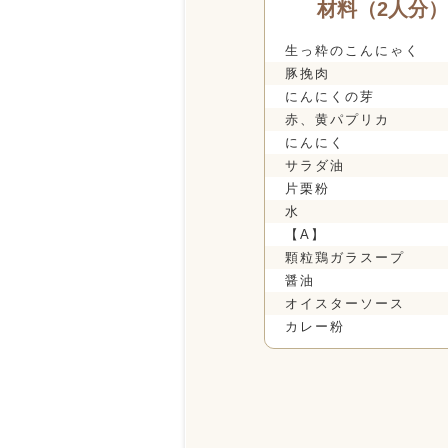
材料（2人分）
生っ粋のこんにゃく
豚挽肉
にんにくの芽
赤、黄パプリカ
にんにく
サラダ油
片栗粉
水
【A】
顆粒鶏ガラスープ
醤油
オイスターソース
カレー粉