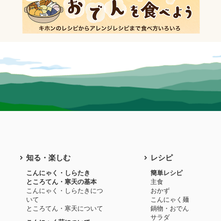
知る・楽しむ
レシピ
こんにゃく・しらたき
簡単レシピ
ところてん・寒天の基本
主食
こんにゃく・しらたきにつ
おかず
いて
こんにゃく麺
ところてん・寒天について
鍋物・おでん
サラダ