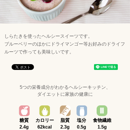
しらたきを使ったヘルシースイーツです。
ブルーベリーのほかにドライマンゴー等お好みのドライフ
ルーツで作っても美味しいです。
5つの栄養成分がわかるヘルシーキッチン、
ダイエットに家族の健康に
糖質
カロリー
脂質
塩分
食物繊維
2.4g
62kcal
2.3g
0.5g
1.5g