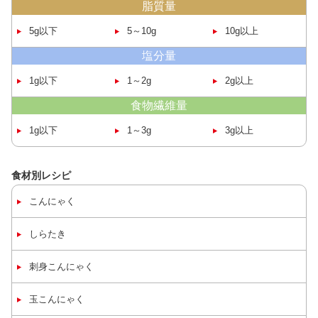
脂質量
5g以下
5～10g
10g以上
塩分量
1g以下
1～2g
2g以上
食物繊維量
1g以下
1～3g
3g以上
食材別レシピ
こんにゃく
しらたき
刺身
こんにゃく
玉
こんにゃく