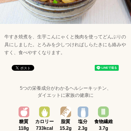
牛すき焼煮を、生芋こんにゃくと挽肉を使ってどんぶりの
具にしました。とろみを少しつければしらたきにも絡みや
すく、食べやすくなります。
5つの栄養成分がわかるヘルシーキッチン、
ダイエットに家族の健康に
糖質
カロリー
脂質
塩分
食物繊維
118g
733kcal
15.2g
2.3g
3.7g