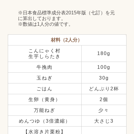
※日本食品標準成分表2015年版（七訂）を元
に算出しております。
※数値は1人分の値です。
材料（2人分）
こんにゃく村
180g
生芋しらたき
牛挽肉
100g
玉ねぎ
30g
ごはん
どんぶり2杯
生卵（黄身）
2個
万能ねぎ
少々
めんつゆ（3倍濃縮）
大さじ3
【水溶き片栗粉】