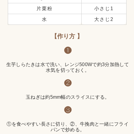
片栗粉
小さじ1
水
大さじ2
作り方
❶
生芋しらたきは水で洗い、レンジ500Wで約3分加熱して
水気を切っておく。
❷
玉ねぎは約5mm幅のスライスにする。
❸
①を食べやすい長さに切り、②、牛挽肉と一緒にフライ
パンで炒める。