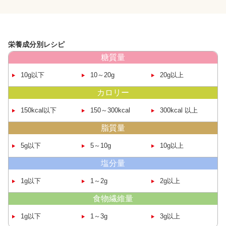
栄養成分別レシピ
糖質量
10g以下
10～20g
20g以上
カロリー
150kcal
以下
150～
300kcal
300kcal
以上
脂質量
5g以下
5～10g
10g以上
塩分量
1g以下
1～2g
2g以上
食物繊維量
1g以下
1～3g
3g以上