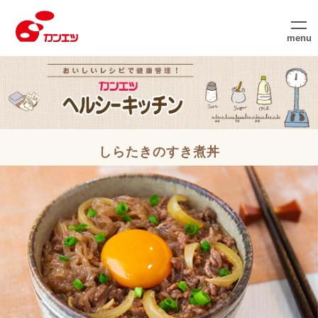
menu
しらたきのすき煮丼