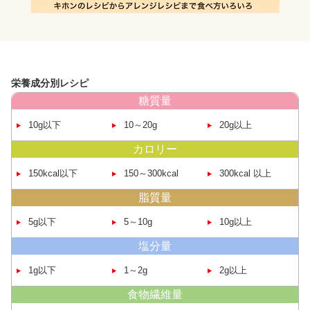
栄養成分別レシピ
糖質量
10g以下
10～20g
20g以上
カロリー
150kcal
以下
150～
300kcal
300kcal
以上
脂質量
5g以下
5～10g
10g以上
塩分量
1g以下
1～2g
2g以上
食物繊維量