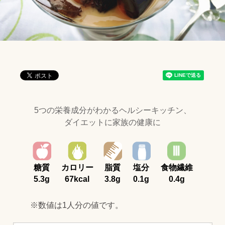
5つの栄養成分がわかるヘルシーキッチン、
ダイエットに家族の健康に
糖質
カロリー
脂質
塩分
食物繊維
5.3g
67kcal
3.8g
0.1g
0.4g
※数値は1人分の値です。