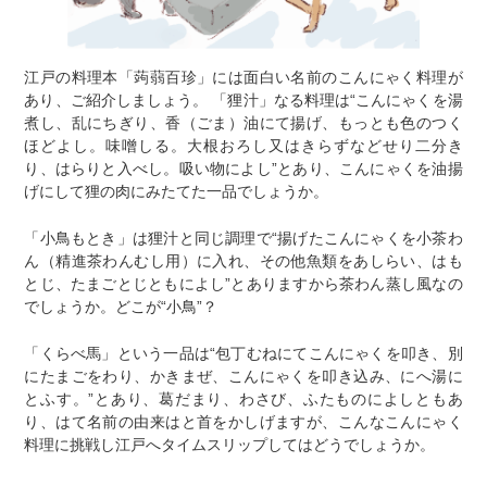
江戸の料理本「蒟蒻百珍」には面白い名前のこんにゃく料理が
あり、ご紹介しましょう。 「狸汁」なる料理は“こんにゃくを湯
煮し、乱にちぎり、香（ごま）油にて揚げ、もっとも色のつく
ほどよし。味噌しる。大根おろし又はきらずなどせり二分き
り、はらりと入べし。吸い物によし”とあり、こんにゃくを油揚
げにして狸の肉にみたてた一品でしょうか。
「小鳥もとき」は狸汁と同じ調理で“揚げたこんにゃくを小茶わ
ん（精進茶わんむし用）に入れ、その他魚類をあしらい、はも
とじ、たまごとじともによし”とありますから茶わん蒸し風なの
でしょうか。どこが“小鳥”？
「くらべ馬」という一品は“包丁むねにてこんにゃくを叩き、別
にたまごをわり、かきまぜ、こんにゃくを叩き込み、にへ湯に
とふす。”とあり、葛だまり、わさび、ふたものによしともあ
り、はて名前の由来はと首をかしげますが、こんなこんにゃく
料理に挑戦し江戸へタイムスリップしてはどうでしょうか。