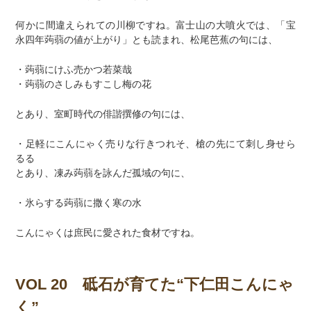
何かに間違えられての川柳ですね。富士山の大噴火では、「宝
永四年蒟蒻の値が上がり」とも読まれ、松尾芭蕉の句には、
・蒟蒻にけふ売かつ若菜哉
・蒟蒻のさしみもすこし梅の花
とあり、室町時代の俳諧撰修の句には、
・足軽にこんにゃく売りな行きつれそ、槍の先にて刺し身せら
るる
とあり、凍み蒟蒻を詠んだ孤域の句に、
・氷らする蒟蒻に撒く寒の水
こんにゃくは庶民に愛された食材ですね。
VOL 20 砥石が育てた“下仁田こんにゃ
く”