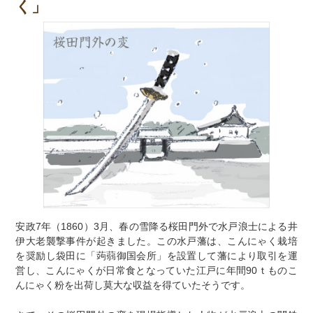
く」
安政7年（1860）3月、春の雪降る桜田門外で水戸浪士による井
伊大老襲撃事件が起きました。この水戸藩は、こんにゃく栽培
を奨励し袋田に「蒟蒻御国会所」を設置して藩により取引を運
営し、こんにゃくが日常食となっていた江戸に年間90ｔものこ
んにゃく粉を出荷し莫大な収益を得ていたそうです。