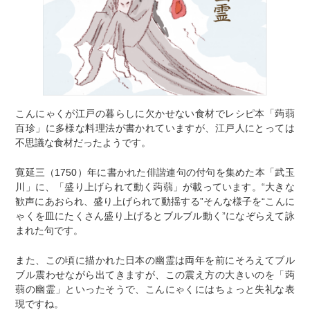
こんにゃくが江戸の暮らしに欠かせない食材でレシピ本「蒟蒻
百珍」に多様な料理法が書かれていますが、江戸人にとっては
不思議な食材だったようです。
寛延三（1750）年に書かれた俳諧連句の付句を集めた本「武玉
川」に、「盛り上げられて動く蒟蒻」が載っています。“大きな
歓声にあおられ、盛り上げられて動揺する”そんな様子を“こんに
ゃくを皿にたくさん盛り上げるとブルブル動く”になぞらえて詠
まれた句です。
また、この頃に描かれた日本の幽霊は両年を前にそろえてブル
ブル震わせながら出てきますが、この震え方の大きいのを「蒟
蒻の幽霊」といったそうで、こんにゃくにはちょっと失礼な表
現ですね。