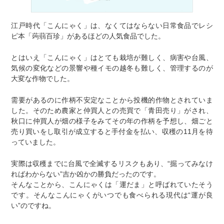
江戸時代「こんにゃく」は、なくてはならない日常食品でレシ
ピ本「蒟蒻百珍」があるほどの人気食品でした。
とはいえ「こんにゃく」はとても栽培が難しく、病害や台風、
気候の変化などの景響や種イモの越冬も難しく、管理するのが
大変な作物でした。
需要があるのに作柄不安定なことから投機的作物とされていま
した。そのため農家と仲買人との売買で「青田売り」がされ、
秋口に仲買人が畑の様子をみてその年の作柄を予想し、畑ごと
売り買いをし取引が成立すると手付金を払い、収穫の11月を待
っていました。
実際は収穫までに台風で全滅するリスクもあり、“掘ってみなけ
ればわからない”吉か凶かの勝負だったのです。
そんなことから、こんにゃくは「運だま」と呼ばれていたそう
です。そんなこんにゃくがいつでも食べられる現代は“運が良
い”のですね。