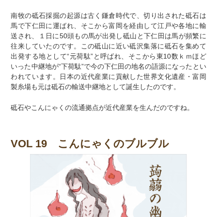
南牧の砥石採掘の起源は古く鎌倉時代で、切り出された砥石は
馬で下仁田に運ばれ、そこから富岡を経由して江戸や各地に輸
送され、１日に50頭もの馬が出発し砥山と下仁田は馬が頻繁に
往来していたのです。この砥山に近い砥沢集落に砥石を集めて
出発する地として“元荷駄”と呼ばれ、そこから東10数ｋｍほど
いった中継地が“下荷駄”で今の下仁田の地名の語源になったとい
われています。日本の近代産業に貢献した世界文化遺産・富岡
製糸場も元は砥石の輸送中継地として誕生したのです。
砥石やこんにゃくの流通拠点が近代産業を生んだのですね。
VOL 19 こんにゃくのブルブル