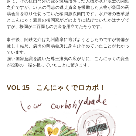
さて、その桜田門外の変を現場指導した人物が水戸浪士の関鉄
之介ですが、17人の同志の逃走資金を援助した人物が袋田の蒟
蒻会所を取り仕切っていた桜岡源次衛門です。水戸藩の改革派
とこんにゃく豪農の桜岡家がどのように結びついたかはナゾで
すが、桜岡が二百両ものお金を用立てたそうです。
事件後、関鉄之介は九州薩摩に逃げようとしたのですが警備が
厳しく結局、袋田の蒟蒻会所に身をひそめていたことがわかっ
ています。
強い国家意識を説いた尊王攘夷の広がりに、こんにゃくの資金
が役割の一端を担っていたことに驚きます。
VOL 15 こんにゃくでロカボ！