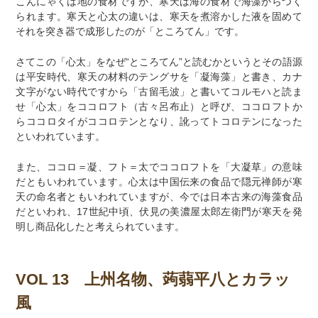
こんにゃくは地の食材ですが、寒天は海の食材で海藻からつく
られます。寒天と心太の違いは、寒天を煮溶かした液を固めて
それを突き器で成形したのが「ところてん」です。
さてこの「心太」をなぜ“ところてん”と読むかというとその語源
は平安時代、寒天の材料のテングサを「凝海藻」と書き、カナ
文字がない時代ですから「古留毛波」と書いてコルモハと読ま
せ「心太」をココロフト（古々呂布止）と呼び、ココロフトか
らココロタイがココロテンとなり、訛ってトコロテンになった
といわれています。
また、ココロ＝凝、フト＝太でココロフトを「大凝草」の意味
だともいわれています。心太は中国伝来の食品で隠元禅師が寒
天の命名者ともいわれていますが、今では日本古来の海藻食品
だといわれ、17世紀中頃、伏見の美濃屋太郎左衛門が寒天を発
明し商品化したと考えられています。
VOL 13 上州名物、蒟蒻平八とカラッ
風