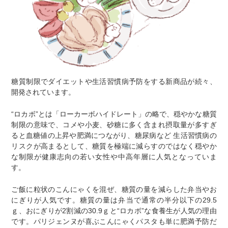
糖質制限でダイエットや生活習慣病予防をする新商品が続々、
開発されています。
“ロカボ”とは「ローカーボハイドレート」の略で、穏やかな糖質
制限の意味で、コメや小麦、砂糖に多く含まれ摂取量が多すぎ
ると血糖値の上昇や肥満につながり、糖尿病など 生活習慣病の
リスクが高まるとして、糖質を極端に減らすのではなく穏やか
な制限が健康志向の若い女性や中高年層に人気となっていま
す。
ご飯に粒状のこんにゃくを混ぜ、糖質の量を減らした弁当やお
にぎりが人気です。糖質の量は弁当で通常の半分以下の29.5
ｇ、おにぎりが2割減の30.9ｇと“ロカボ”な食養生が人気の理由
です。パリジェンヌが喜ぶこんにゃくパスタも単に肥満予防だ