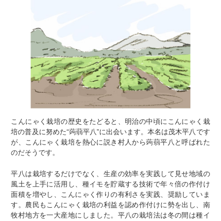
こんにゃく栽培の歴史をたどると、明治の中頃にこんにゃく栽
培の普及に努めた“蒟蒻平八”に出会います。本名は茂木平八です
が、こんにゃく栽培を熱心に説き村人から蒟蒻平八と呼ばれた
のだそうです。
平八は栽培するだけでなく、生産の効率を実践して見せ地域の
風土を上手に活用し、種イモを貯蔵する技術で年々倍の作付け
面積を増やし、こんにゃく作りの有利さを実践、奨励していま
す。農民もこんにゃく栽培の利益を認め作付けに勢を出し、南
牧村地方を一大産地にしました。平八の栽培法は冬の間は種イ