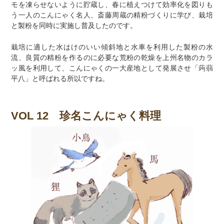
モを凍らせないように貯蔵し、春に植えつけて効率化を図りも
う一人のこんにゃく名人、斎藤周蔵の精粉づくりに学び、栽培
と製粉を同時に実施し普及したのです。
栽培に適した水はけのいい傾斜地と水車を利用した製粉の水
流、良質の精粉を作るのに必要な荒粉の乾燥を上州名物のカラ
ッ風を利用して、こんにゃくの一大産地として発展させ「蒟蒻
平八」と呼ばれる所以ですね。
VOL 12 珍名こんにゃく料理