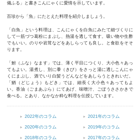
備ふる」と書きこんにゃくに愛情を示しています。
百珍から「魚」にたとえた料理を紹介しましょう。
「白魚」という料理は、こんにゃくを白魚にみたて細づくりに
して一筋づつ葛粉にまぶし、熱湯を透して食す。吸い物や生酢
でもいい。のりや岩茸などをあしらっても良し。と食欲をそそ
ります。
「鮒（ふな）なます」では、薄く平目につくり、大小色々あっ
てもよい。湯煮し、別に黍（きび）をさっと湯に透しこんにゃ
くにまぶし、酒でいり白髪うどんなどをあしらうときれいだ。
「鰌（どじょう）もどき」では、細長く大小色々あってもよ
い。香油（ごまあぶら）にてあげ、味噌汁、ごぼうささかきで
食べる。とあり、なかなか粋な料理を伝授しています。
2022年のコラム
2021年のコラム
2020年のコラム
2019年のコラム
2018年のコラム
2017年のコラム