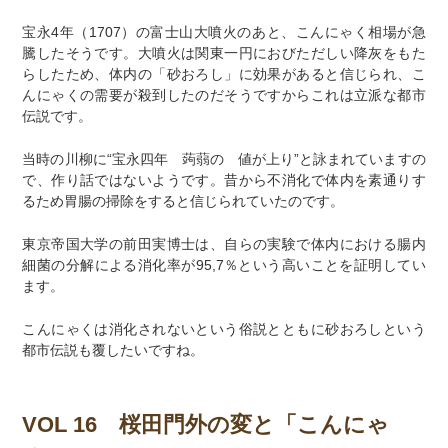
宝永4年（1707）の富士山大噴火のあと、こんにゃく相場が急
騰したそうです。大噴火は関東一円におびただしい降灰をもた
らしたため、体内の「砂おろし」に効果があると信じられ、こ
んにゃくの需要が殺到したのだそうですからこれは立派な都市
伝説です。
当時の川柳に“宝永四年 蒟蒻の 値が上り”と詠まれていますの
で、作り話ではないようです。昔から不消化で体内を素通りす
るため胃腸の掃除をすると信じられていたのです。
東京帝国大学の前田実博士は、自らの実験で体内における腸内
細菌の分解による消化率が95,7％という高いことを証明してい
ます。
こんにゃくは消化されないという俗説とともに砂おろしという
都市伝説も覆したいですね。
VOL 16 桜田門外の変と「こんにゃ