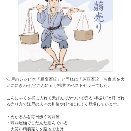
江戸のレシピ本「豆腐百珍」と同様に「蒟蒻百珍」も食卓を大
いににぎわせた“こんにゃく料理”のベストセラーでした。
こんにゃくを桶に入れて天びんでかついで売る“棒振り”と呼ばれ
る売り方で江戸の人々の川柳や俳句にもよく登場しています。
・ぬかるみを毎日歩く蒟蒻屋
・蒟蒻屋桶でじだんだ踏んでいる
・大笑い蒟蒻売りを路地でよけ